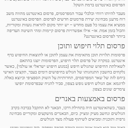
הפרסום באינטרנט ברמת השקל.
מעבר להיותו רווחי וכלכלי עבור המפרסמים, פרסום באינטרנט מהווה משב
רוח מרענן מבחינת יצירת פורמטים חדשים לפרסום. הפרסום באינטרנט
ממציא את עצמו כל פעם מחדש – יש יותר מקום להראות נועזות ומקוריות,
והכול בזמן אמת. אז- אילו אפשרויות פרסום קיימות ומהי השיטה העדיפה
ביותר לפרסום באינטרנט?
פרסום תלוי חיפוש ותוכן
פרסומות תלויות תוכן מתאימות את עצמן לתוכן או לתוצאות החיפוש בדף
אינטרנט. במקרה של פרסום תלוי חיפוש, הפרסומות יוצגו בהתאם
לשאילתת החיפוש שהגולש חיפש (במנוע חיפוש ישראלי או עולמי), כאשר
נלקחים בחשבון התנהגותו של הגולש בחיפושים דומים בעבר, תקציבו האישי
ביחס לזה של שאר המפרסמים, תחרותיות על השוק הספציפי וכיוצא באלה.
לדוגמא: אם הגולש חיפש נופש בצפון, סביר להניח שבפרסומת יופיעו
צימרים שונים בצפון.
פרסום באמצעות באנרים
בעבר, כשהאינטרנט היה בתחילת דרכו, הבאנר לא התקבל בברכה בקרב
הגולשים ונחשב מעיק ומציק. כיום, הבאנרים מושקעים ומקוריים מבחינה
גרפית ותוכנית ומביאים לשיתוף פעולה מצד הגולשים.
באנר טוב הוא באנר אשר עשוי בצורה חכמה ומפתה, כזה שמעניין ומניע