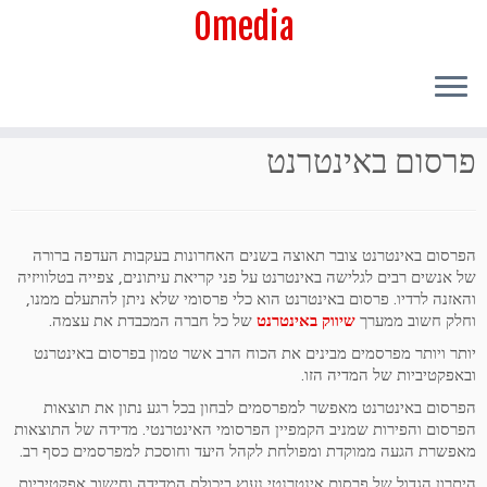
Omedia
פרסום באינטרנט
הפרסום באינטרנט צובר תאוצה בשנים האחרונות בעקבות העדפה ברורה
של אנשים רבים לגלישה באינטרנט על פני קריאת עיתונים, צפייה בטלוויזיה
והאזנה לרדיו. פרסום באינטרנט הוא כלי פרסומי שלא ניתן להתעלם ממנו,
וחלק חשוב ממערך
שיווק באינטרנט
של כל חברה המכבדת את עצמה.
יותר ויותר מפרסמים מבינים את הכוח הרב אשר טמון בפרסום באינטרנט
ובאפקטיביות של המדיה הזו.
הפרסום באינטרנט מאפשר למפרסמים לבחון בכל רגע נתון את תוצאות
הפרסום והפירות שמניב הקמפיין הפרסומי האינטרנטי. מדידה של התוצאות
מאפשרת הגעה ממוקדת ומפולחת לקהל היעד וחוסכת למפרסמים כסף רב.
היתרון הגדול של פרסום אינטרנטי נעוץ ביכולת המדידה וחישוב אפקטיביות