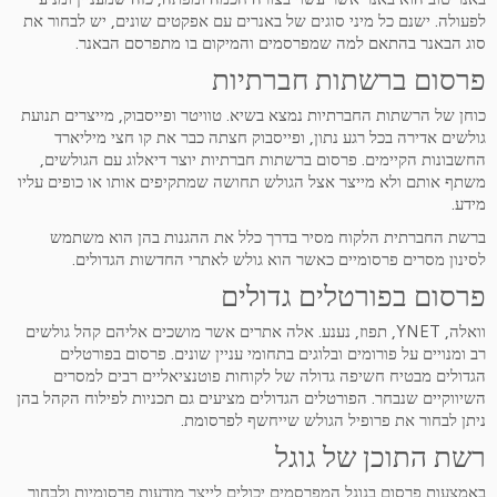
לפעולה. ישנם כל מיני סוגים של באנרים עם אפקטים שונים, יש לבחור את
סוג הבאנר בהתאם למה שמפרסמים והמיקום בו מתפרסם הבאנר.
פרסום ברשתות חברתיות
כוחן של הרשתות החברתיות נמצא בשיא. טוויטר ופייסבוק, מייצרים תנועת
גולשים אדירה בכל רגע נתון, ופייסבוק חצתה כבר את קו חצי מיליארד
החשבונות הקיימים. פרסום ברשתות חברתיות יוצר דיאלוג עם הגולשים,
משתף אותם ולא מייצר אצל הגולש תחושה שמתקיפים אותו או כופים עליו
מידע.
ברשת החברתית הלקוח מסיר בדרך כלל את ההגנות בהן הוא משתמש
לסינון מסרים פרסומיים כאשר הוא גולש לאתרי החדשות הגדולים.
פרסום בפורטלים גדולים
וואלה, YNET, תפוז, נענע. אלה אתרים אשר מושכים אליהם קהל גולשים
רב ומנויים על פורומים ובלוגים בתחומי עניין שונים. פרסום בפורטלים
הגדולים מבטיח חשיפה גדולה של לקוחות פוטנציאליים רבים למסרים
השיווקיים שנבחר. הפורטלים הגדולים מציעים גם תכניות לפילוח הקהל בהן
ניתן לבחור את פרופיל הגולש שייחשף לפרסומת.
רשת התוכן של גוגל
באמצעות פרסום בגוגל המפרסמים יכולים לייצר מודעות פרסומיות ולבחור