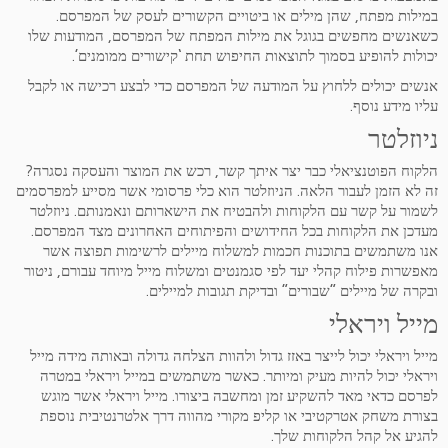
במילות מפתח, שהן מילים או ביטויים הקשורים לעסק של המפרסם.
כשאנשים מחפשים בגוגל את מילות המפתח של המפרסם, המודעות שלו
יכולות להופיע בסמוך לתוצאות החיפוש תחת ‘קישורים ממומנים’.
אנשים יכולים ללחוץ על המודעה של המפרסם כדי לבצע רכישה או לקבל
עליו מידע נוסף.
ניוזלטר
הלקוח הפוטנציאלי כבר יצר איתך קשר, רכש את המוצר והעסקה נסגרה?
זה לא הזמן לעבור הלאה. הניוזלטר הוא כלי פרסומי אשר מסייע למפרסמים
לשמור על קשר עם הלקוחות ולהבטיח את הישארותם ונאמנותם. ניוזלטר
מעדכן את הלקוחות בכל החידושים והפיתוחים האחרונים מצד המפרסם.
אנו משתמשים בתוכנות חכמות למשלוח מיילים לרשימות תפוצה אשר
מאפשרות פילוח קהלי יעד לפי סגמנטים ומשלוח מייל מיוחד עבורם, ניטור
ובקרה של מיילים “שבורים” ובדיקת תגובות למיילים.
מייל ויראלי
מייל ויראלי יכול לייצר באזז גדול ולהוות הצלחה גדולה ובאותה מידה מייל
ויראלי יכול להיות מעיק ומיותר. כאשר משתמשים במייל ויראלי במטרה
לפרסם כדאי מאד להשקיע זמן ומחשבה ביצורו. מייל ויראלי אשר מוגש
בצורת משחק אטרקטיבי או קליפ מקורי מהווה דרך אלטרנטיבית נוספת
להגיע אל קהל הלקוחות שלך.