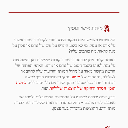
מיתוג אישי ועסקי
האינטרנט משמש היום כמקור מידע יחודי לקבלת רושם ראשוני
על אדם או עסק. מי לא ביצע חיפוש על שם של אדם או עסק על
מנת לראות מה כותבים עליו?
באותה קלות ניתן לפרסם ברשת ביקורות שליליות ואף משמיצות
על מנת לפגוע בשמו הטוב של אדם או מותג. האופי הפתוח של
הרשת מקשה מאוד על ניהול המותג והדיעות עליו לחיוב או
לשלילה, והתחום של
מיתוג
עסקי באינטרנט הופך לקשה
ותחרותי יותר ככל שעובר הזמן. שירותים נילווים כוללים
כתיבת
תוכן
,
הסרה ודחיקה של תוצאות שליליות
ועוד.
ובכן, אתם יכולים לשלוט על התוצאות המתקבלות ולמתג את
עצמכם לפי רצונכם - החל מהסרת תוצאות שליליות ועד לבניית
מותג ידוע. התוצאות מדברות בעד עצמן.