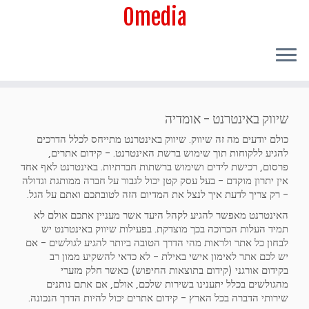
Omedia
שיווק באינטרנט - אומדיה
כולם יודעים מה זה שיווק. שיווק באינטרנט מתייחס לכלל הדרכים
להגיע ללקוחות תוך שימוש ברשת האינטרנט. - קידום אתרים,
פרסום, רכישת לידים ושימוש ברשתות חברתיות. באינטרנט לאף אחד
אין יתרון מוקדם - בעל עסק קטן יכול לגבור על חברה ממותגת וגדולה
- רק צריך לדעת איך לנצל את המדיום הזה לטובתכם ואתם על הגל.
האינטרנט מאפשר להגיע לקהל היעד אשר מעניין אתכם אולם לא
תמיד העלות הכרוכה בכך מוצדקת. בפעילות שיווק באינטרנט יש
לבחון כל אתר ולראות מהי הדרך הטובה ביותר להגיע לגולשים - אם
יש לכם אתר לאימון אישי באילת - לא כדאי להשקיע ממון רב
בקידום אורגני (קידום בתוצאות החיפוש) כאשר חלק מזערי
מהגולשים בכלל יתענינו בשירות שלכם, אולם, אם אתם נותנים
שירותי הדברה בכל הארץ - קידום אתרים יכול להיות הדרך הנכונה.