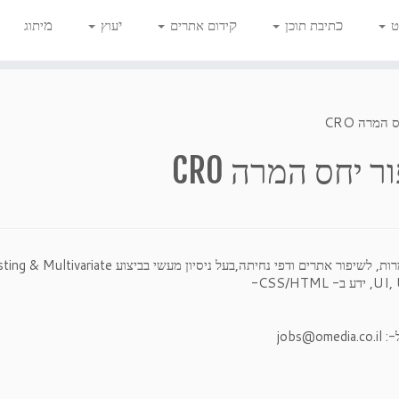
כ
ק
י
מ
ט
תיבת תוכן
ידום אתרים
עוץ
יתוג
המרה CRO
 יחס המרה CRO
לעבודה במשרה מלאה אנחנו מחפשים מומחה אופטימיזציית המרות, לשיפור אתרים ודפי נחיתה,בעל ניסיון מע
ל-:
jobs@omedia.co.il